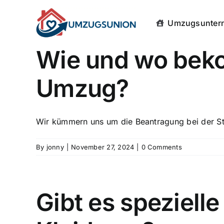
Skip
to
Umzugsuntern
content
Wie und wo beko
Umzug?
Wir kümmern uns um die Beantragung bei der Sta
By
jonny
|
November 27, 2024
|
0 Comments
Gibt es speziell