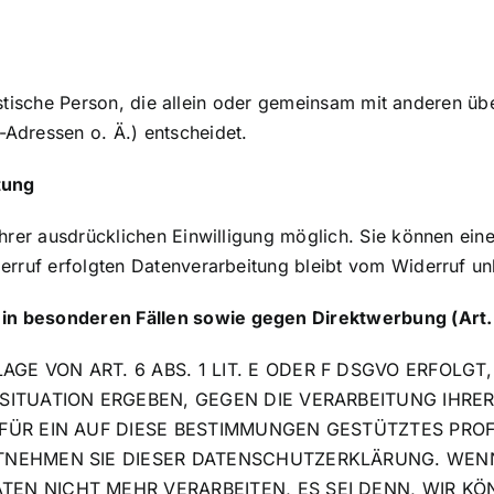
uristische Person, die allein oder gemeinsam mit anderen ü
Adressen o. Ä.) entscheidet.
tung
rer ausdrücklichen Einwilligung möglich. Sie können eine b
erruf erfolgten Datenverarbeitung bleibt vom Widerruf un
in besonderen Fällen sowie gegen Direktwerbung (Art
E VON ART. 6 ABS. 1 LIT. E ODER F DSGVO ERFOLGT,
 SITUATION ERGEBEN, GEGEN DIE VERARBEITUNG IHR
FÜR EIN AUF DIESE BESTIMMUNGEN GESTÜTZTES PROF
NTNEHMEN SIE DIESER DATENSCHUTZERKLÄRUNG. WEN
TEN NICHT MEHR VERARBEITEN, ES SEI DENN, WIR 